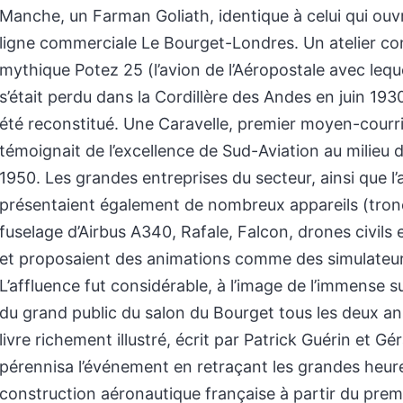
Manche, un Farman Goliath, identique à celui qui ouvr
ligne commerciale Le Bourget-Londres. Un atelier con
mythique Potez 25 (l’avion de l’Aéropostale avec lequ
s’était perdu dans la Cordillère des Andes en juin 19
été reconstitué. Une Caravelle, premier moyen-courri
témoignait de l’excellence de Sud-Aviation au milieu
1950. Les grandes entreprises du secteur, ainsi que l’a
présentaient également de nombreux appareils (tro
fuselage d’Airbus A340, Rafale, Falcon, drones civils e
et proposaient des animations comme des simulateur
L’affluence fut considérable, à l’image de l’immense 
du grand public du salon du Bourget tous les deux a
livre richement illustré, écrit par Patrick Guérin et Gé
pérennisa l’événement en retraçant les grandes heure
construction aéronautique française à partir du prem