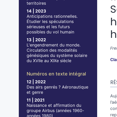
territoires
S
14 | 2023
Anticipations rationnelles.
h
Étudier les spéculations
sérieuses et les futurs
h
possibles du vol humain
13 | 2022
L'engendrement du monde.
Fre
Circulation des modalités
génésiques du système solaire
Cl
du XVIIe au XIXe siècle
Numéros en texte intégral
Ré
RÉ
12 | 2022
Ind
Des airs genrés ? Aéronautique
Pla
et genre
Tex
Auj
11 | 2021
No
l’a
Naissance et affirmation du
Ill
com
groupe Airbus (années 1960-
Cit
rep
années 1980)