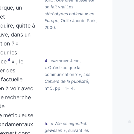
un fait vrai Les
arque, un
stéréotypes nationaux en
et
Europe
, Odile Jacob, Paris,
duire, quitte à
2000.
uve, dans un
tion ? »
our les
4
4
cazeneuve
Jean,
nce
» ; le
« Qu'est-ce que la
ter des
communication ? »,
Les
 factuelle
Cahiers de la publicité
,
en à voir avec
n° 5, pp. 11-14.
 de recherche
de
he méticuleuse
5
«
Wie es eigentlich
 fondamentaux
gewesen
», suivant les
l expert dont