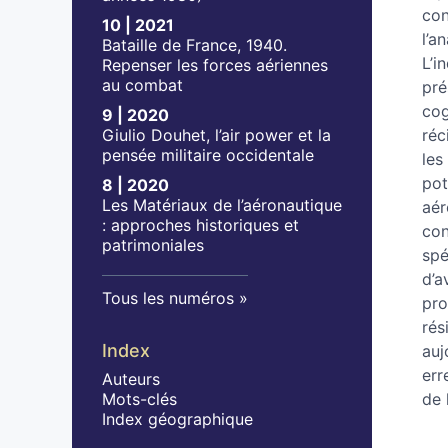
Aut
con
10 | 2021
l’a
Bataille de France, 1940.
L’i
Repenser les forces aériennes
au combat
pré
cog
9 | 2020
Giulio Douhet, l’air power et la
réc
pensée militaire occidentale
les
pot
8 | 2020
Les Matériaux de l’aéronautique
aér
: approches historiques et
con
patrimoniales
spé
d’a
Tous les numéros
pro
rés
Index
auj
err
Auteurs
Mots-clés
de 
Index géographique