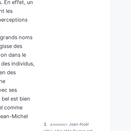
. En effet, un
t les
 perceptions
s
s grands noms
agisse des
non dans le
 des individus,
ien des
 ne
vec ses
 bel est bien
 tel comme
 Jean-Michel
3
jeanneney
Jean-Noël
(dir.),
Une idée fausse est