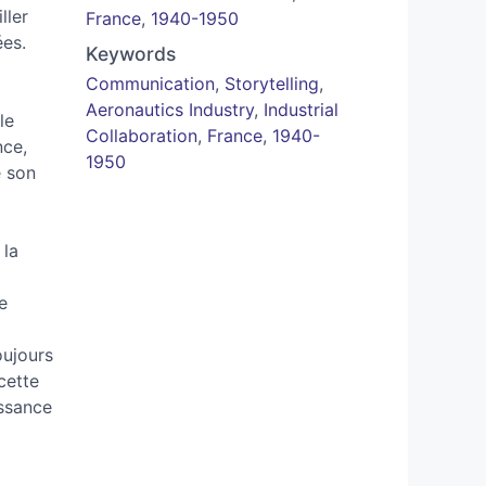
ller
France
,
1940-1950
ées.
Keywords
Communication
,
Storytelling
,
Aeronautics Industry
,
Industrial
le
Collaboration
,
France
,
1940-
nce,
1950
é son
 la
e
oujours
cette
issance