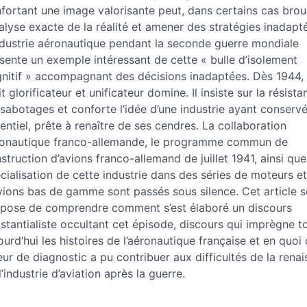
eur
fortant une image valorisante peut, dans certains cas broui
nalyse exacte de la réalité et amener des stratégies inadapt
ndustrie aéronautique pendant la seconde guerre mondiale
sente un exemple intéressant de cette « bulle d’isolement
nitif » accompagnant des décisions inadaptées. Dès 1944, 
it glorificateur et unificateur domine. Il insiste sur la résista
 sabotages et conforte l’idée d’une industrie ayant conserv
entiel, prête à renaître de ses cendres. La collaboration
onautique franco-allemande, le programme commun de
struction d’avions franco-allemand de juillet 1941, ainsi que
cialisation de cette industrie dans des séries de moteurs et
vions bas de gamme sont passés sous silence. Cet article s
pose de comprendre comment s’est élaboré un discours
istantialiste occultant cet épisode, discours qui imprègne t
ourd’hui les histoires de l’aéronautique française et en quoi 
eur de diagnostic a pu contribuer aux difficultés de la rena
l’industrie d’aviation après la guerre.