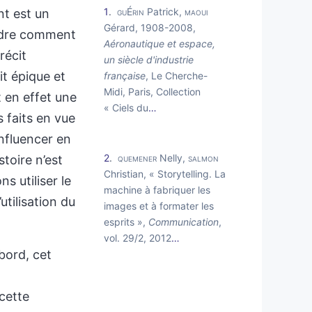
1
guÉrin
Patrick,
maoui
t est un
Gérard, 1908-2008,
ndre comment
Aéronautique et espace,
récit
un siècle d'industrie
it épique et
française
, Le Cherche-
Midi, Paris, Collection
t en effet une
« Ciels du
…
 faits en vue
influencer en
2
quemener
Nelly,
salmon
istoire n’est
Christian, « Storytelling. La
ns utiliser le
machine à fabriquer les
tilisation du
images et à formater les
esprits »,
Communication
,
vol. 29/2, 2012
…
bord, cet
cette