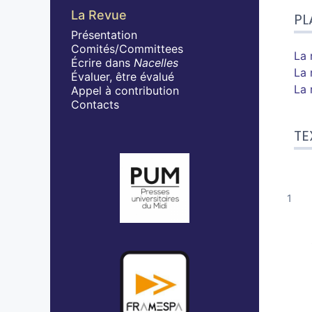
La Revue
PL
Présentation
Comités/Committees
La 
Écrire dans
Nacelles
La 
Évaluer, être évalué
La 
Appel à contribution
Contacts
TE
Affiliations/partenaires