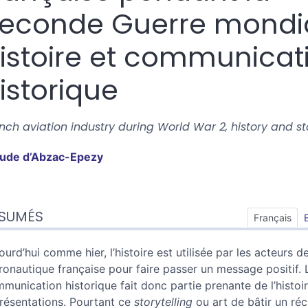
econde Guerre mondia
istoire et communicat
istorique
nch aviation industry during World War 2, history and sto
aude
d’Abzac-Epezy
sumés
SUMÉS
ex
Français
n
te
ourd’hui comme hier, l’histoire est utilisée par les acteurs d
tes
éronautique française pour faire passer un message positif. 
ustrations
munication historique fait donc partie prenante de l’histoi
er cet article
résentations. Pourtant ce
storytelling
ou art de bâtir un réc