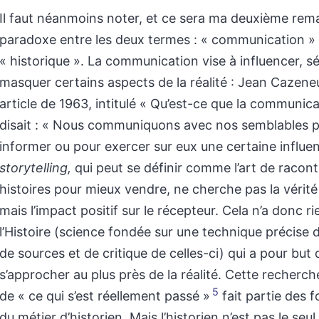
Il faut néanmoins noter, et ce sera ma deuxième rem
paradoxe entre les deux termes : « communication » 
« historique ». La communication vise à influencer, sé
masquer certains aspects de la réalité : Jean Cazene
article de 1963, intitulé « Qu’est-ce que la communica
disait : « Nous communiquons avec nos semblables p
informer ou pour exercer sur eux une certaine influe
storytelling,
qui peut se définir comme l’art de racon
histoires pour mieux vendre, ne cherche pas la vérité
mais l’impact positif sur le récepteur. Cela n’a donc ri
l’Histoire (science fondée sur une technique précise
de sources et de critique de celles-ci) qui a pour but 
s’approcher au plus près de la réalité. Cette recherc
5
de « ce qui s’est réellement passé »
fait partie des
du métier d’historien. Mais l’historien n’est pas le seu