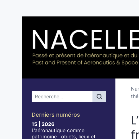
Nu
Menu principal
thé
Derniers numéros
L
15 | 2026
f
L’aéronautique comme
patrimoine : objets, lieux et