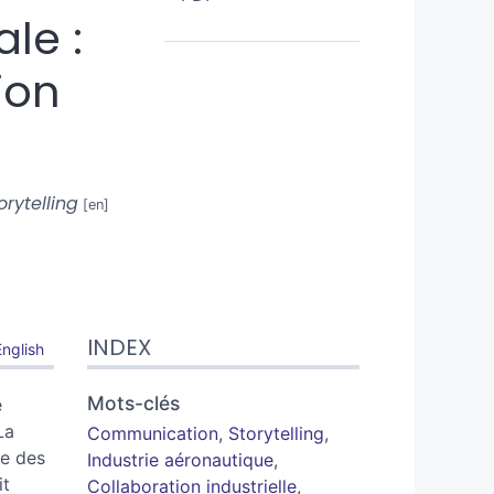
le :
ion
rytelling
INDEX
English
Mots-clés
e
La
Communication
,
Storytelling
,
re des
Industrie aéronautique
,
it
Collaboration industrielle
,