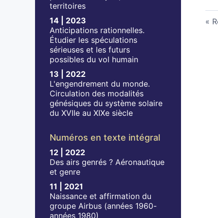
territoires
14 | 2023
R
Anticipations rationnelles.
Étudier les spéculations
sérieuses et les futurs
possibles du vol humain
13 | 2022
L'engendrement du monde.
Circulation des modalités
génésiques du système solaire
du XVIIe au XIXe siècle
Numéros en texte intégral
12 | 2022
Des airs genrés ? Aéronautique
et genre
11 | 2021
Naissance et affirmation du
groupe Airbus (années 1960-
années 1980)