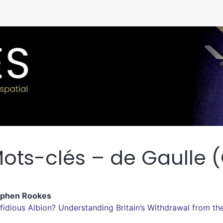
ots-clés – de Gaulle 
ephen
Rookes
fidious Albion? Understanding Britain’s Withdrawal from th