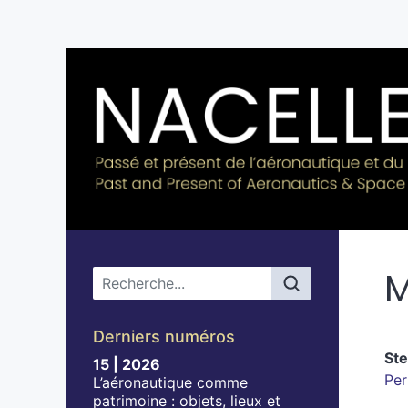
M
Menu principal
Derniers numéros
St
15 | 2026
Per
L’aéronautique comme
patrimoine : objets, lieux et