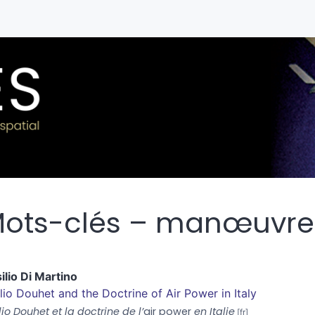
ots-clés – manœuvre
ilio
Di Martino
lio Douhet and the Doctrine of Air Power in Italy
lio Douhet et la doctrine de l’
air power
en Italie