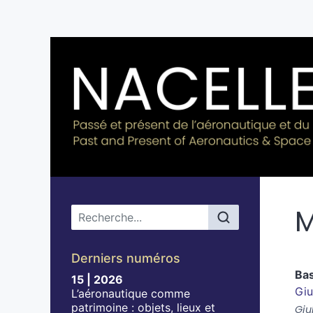
M
Menu principal
Derniers numéros
Bas
15 | 2026
Giu
L’aéronautique comme
patrimoine : objets, lieux et
Giu