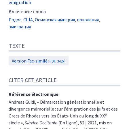
emigration
Kлючевые слова
Родос
,
США
,
Османская империя
,
поколения
,
эмиграция
TEXTE
Version Fac-similé
[PDF, 342k]
CITER CET ARTICLE
Référence électronique
Andreas
Guidi
, « Démarcation générationnelle et
divergence mémorielle : sur l’émigration des juifs et des
e
Grecs de Rhodes vers les États-Unis au long du XX
siècle »,
Slavica Occitania
[En ligne], 52 | 2021, mis en