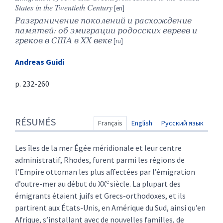
States in the Twentieth Century
Разграничение
поколений
и
расхождение
памятей
:
об
эмиграции
родосских
евреев
и
греков
в
США
в
ХХ
веке
Andreas
Guidi
p. 232-260
Résumés
RÉSUMÉS
Index
Français
English
Русский язык
Texte
Citer cet article
Les îles de la mer Égée méridionale et leur centre
Auteur
administratif, Rhodes, furent parmi les régions de
l’Empire ottoman les plus affectées par l’émigration
e
d’outre-mer au début du XX
siècle. La plupart des
émigrants étaient juifs et Grecs-orthodoxes, et ils
partirent aux États-Unis, en Amérique du Sud, ainsi qu’en
Afrique, s’installant avec de nouvelles familles, de