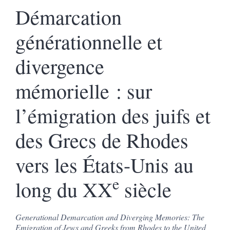
Démarcation
générationnelle et
divergence
mémorielle : sur
l’émigration des juifs et
des Grecs de Rhodes
vers les États-Unis au
e
long du XX
siècle
Generational Demarcation and Diverging Memories: The
Emigration of Jews and Greeks from Rhodes to the United