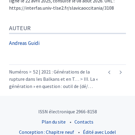
ligne le 22 avril 2025, consulté le 08 août 2026. URL :
https://interfas.univ-tlse2.fr/slavicaoccitania/3108
AUTEUR
Andreas
Guidi
Numéros
52 | 2021 : Générations de la
rupture dans les Balkans et en T
…
III. La «
génération » en question : outil de (dé/
…
ISSN électronique 2966-8158
Plan du site
Contacts
Conception : Chapitre neuf
Édité avec Lodel