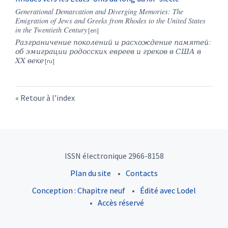
Generational Demarcation and Diverging Memories: The
Emigration of Jews and Greeks from Rhodes to the United States
in the Twentieth Century
Разграничение
поколений
и
расхождение
памятей
:
об
эмиграции
родосских
евреев
и
греков
в
США
в
ХХ
веке
Retour à l’index
ISSN électronique 2966-8158
Plan du site
Contacts
Conception : Chapitre neuf
Édité avec Lodel
Accès réservé