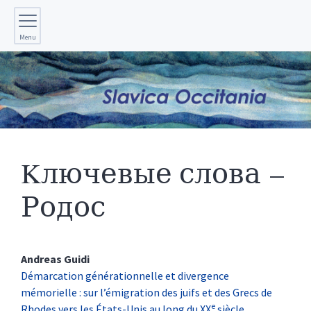
Menu
Kлючевые слова –
Родос
Andreas
Guidi
Démarcation générationnelle et divergence
mémorielle : sur l’émigration des juifs et des Grecs de
e
Rhodes vers les États-Unis au long du XX
siècle