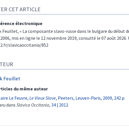
TER CET ARTICLE
érence électronique
k
Feuillet
, «
La composante slavo-russe dans le bulgare du début d
| 2006, mis en ligne le 12 novembre 2019, consulté le 07 août 2026. 
e2.fr/slavicaoccitania/852
TEUR
ck
Feuillet
rticles du même auteur
laire Le Feuvre,
Le Vieux Slave
, Peeters, Leuven-Paris, 2009, 242 p.
aru dans
Slavica Occitania
,
34 | 2012