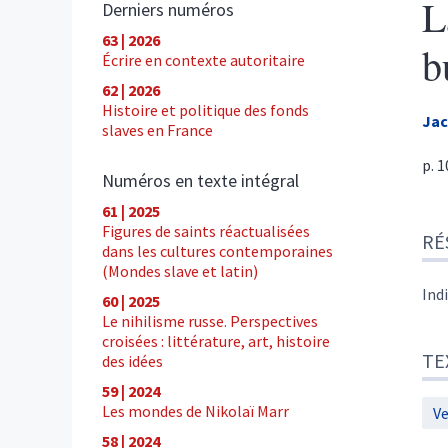
L
Derniers numéros
63 | 2026
b
Écrire en contexte autoritaire
62 | 2026
Histoire et politique des fonds
Ja
slaves en France
p. 
Numéros en texte intégral
61 | 2025
Ré
Figures de saints réactualisées
RÉ
Tex
dans les cultures contemporaines
Cite
(Mondes slave et latin)
Aut
Ind
60 | 2025
Le nihilisme russe. Perspectives
croisées : littérature, art, histoire
TE
des idées
59 | 2024
Les mondes de Nikolaï Marr
Ve
58 | 2024