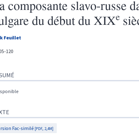
a composante slavo-russe da
e
ulgare du début du XIX
siè
ck
Feuillet
105-120
sumé
SUMÉ
te
r cet article
eur
isponible
XTE
rsion Fac-similé
[PDF, 2,4M]