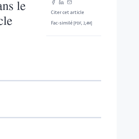
ns le
Citer cet article
cle
Fac-similé
[PDF, 2,4M]