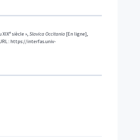
e
u XIX
siècle
»,
Slavica Occitania
[En ligne],
URL : https://interfas.univ-