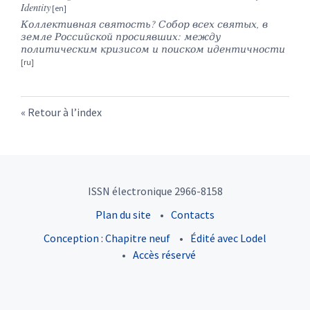
Identity
Коллективная
святость
?
Собор всех святых, в
земле Российской просиявших: между
политическим кризисом и поиском идентичности
Retour à l’index
ISSN électronique 2966-8158
Plan du site
Contacts
Conception : Chapitre neuf
Édité avec Lodel
Accès réservé