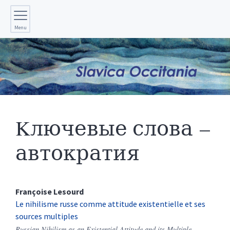
Menu
Kлючевые слова –
автократия
Françoise
Lesourd
Le nihilisme russe comme attitude existentielle et ses
sources multiples
Russian Nihilism as an Existential Attitude and its Multiple