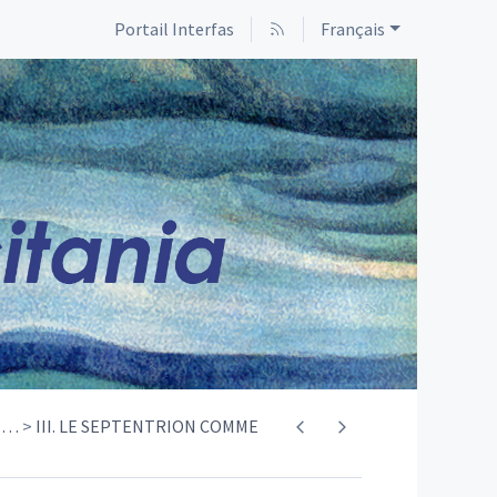
Portail Interfas
Français
e
…
III. LE SEPTENTRION COMME