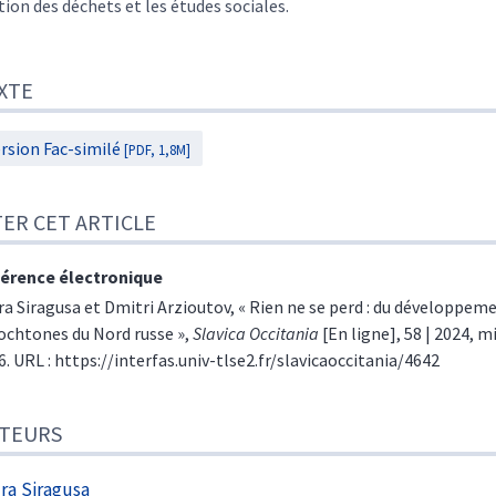
tion des déchets et les études sociales.
XTE
rsion Fac-similé
[PDF, 1,8M]
TER CET ARTICLE
érence électronique
ra
Siragusa
et
Dmitri
Arzioutov
, « Rien ne se perd : du développe
ochtones du Nord russe »,
Slavica Occitania
[En ligne], 58 | 2024, mi
6. URL : https://interfas.univ-tlse2.fr/slavicaoccitania/4642
TEURS
ura
Siragusa