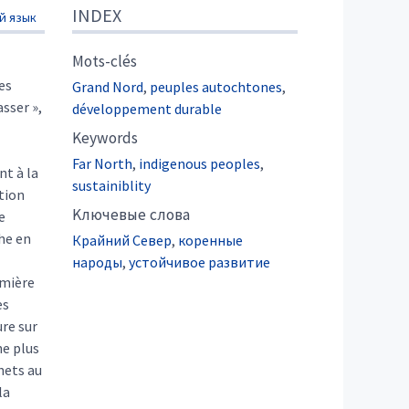
INDEX
й язык
Mots-clés
es
Grand Nord
,
peuples autochtones
,
sser »,
développement durable
Keywords
Far North
,
indigenous peoples
,
nt à la
sustainiblity
ition
Kлючевые слова
e
che en
Крайний Север
,
коренные
народы
,
устойчивое развитие
umière
es
ure sur
ne plus
hets au
la