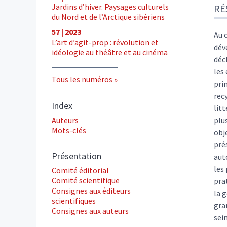
Jardins d’hiver. Paysages culturels
RÉ
Ind
du Nord et de l’Arctique sibériens
Tex
57 | 2023
Cite
Au 
L’art d’agit-prop : révolution et
Aut
dév
idéologie au théâtre et au cinéma
déc
les
Tous les numéros
pri
recy
Index
lit
Auteurs
plu
Mots-clés
obj
pré
Présentation
aut
les
Comité éditorial
Comité scientifique
pra
Consignes aux éditeurs
la 
scientifiques
gra
Consignes aux auteurs
sei