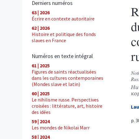
Derniers numéros
R
63 | 2026
Écrire en contexte autoritaire
d
62 | 2026
Histoire et politique des fonds
c
slaves en France
r
Numéros en texte intégral
61 | 2025
Figures de saints réactualisées
Noth
dans les cultures contemporaines
Rus
(Mondes slave et latin)
Ни
ко
60 | 2025
Le nihilisme russe. Perspectives
croisées : littérature, art, histoire
La
des idées
p. 
59 | 2024
Les mondes de Nikolaï Marr
58 | 2024
Ré