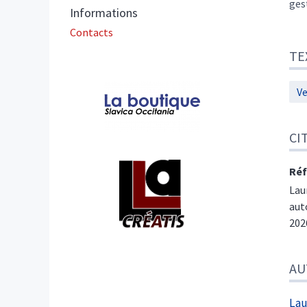
ges
Informations
Contacts
TE
Affiliations/partenaires
Ve
CI
Réf
Lau
aut
202
AU
La