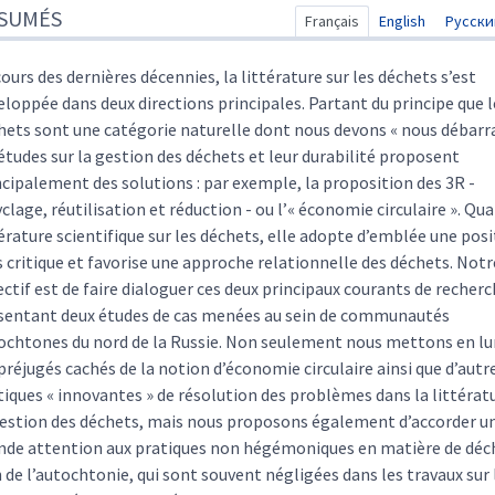
SUMÉS
ex
Français
English
Русски
te
r cet article
cours des dernières décennies, la littérature sur les déchets s’est
eurs
eloppée dans deux directions principales. Partant du principe que l
hets sont une catégorie naturelle dont nous devons « nous débarra
 études sur la gestion des déchets et leur durabilité proposent
ncipalement des solutions : par exemple, la proposition des 3R -
clage, réutilisation et réduction - ou l’« économie circulaire ». Qua
térature scientifique sur les déchets, elle adopte d’emblée une pos
s critique et favorise une approche relationnelle des déchets. Notr
ectif est de faire dialoguer ces deux principaux courants de recher
sentant deux études de cas menées au sein de communautés
ochtones du nord de la Russie. Non seulement nous mettons en l
 préjugés cachés de la notion d’économie circulaire ainsi que d’autr
tiques « innovantes » de résolution des problèmes dans la littérat
gestion des déchets, mais nous proposons également d’accorder u
nde attention aux pratiques non hégémoniques en matière de déc
n de l’autochtonie, qui sont souvent négligées dans les travaux sur 