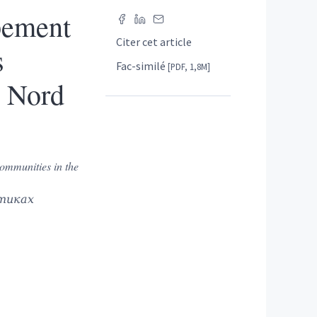
pement
Citer cet article
s
Fac-similé
[PDF, 1,8M]
 Nord
Communities in the
ктиках