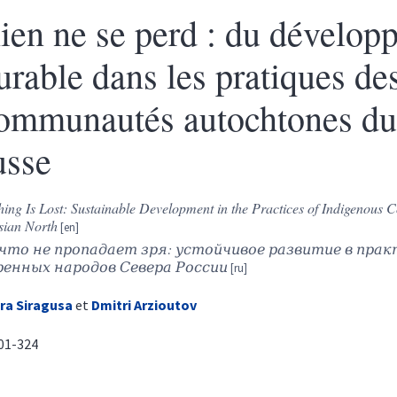
ien ne se perd : du dévelop
urable dans les pratiques de
ommunautés autochtones du
usse
ing Is Lost: Sustainable Development in the Practices of Indigenous 
sian North
что не пропадает зря: устойчивое развитие в пра
ренных народов Севера России
ura
Siragusa
et
Dmitri
Arzioutov
301-324
sumés