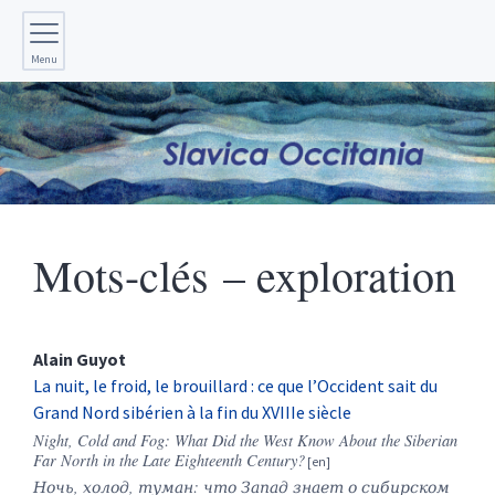
Menu
Mots-clés – exploration
Alain
Guyot
La nuit, le froid, le brouillard : ce que l’Occident sait du
Grand Nord sibérien à la fin du XVIIIe siècle
Night, Cold and Fog: What Did the West Know About the Siberian
Far North in the Late Eighteenth Century?
Ночь, холод, туман: что Запад знает о сибирском