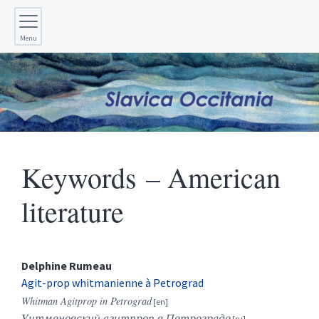
Menu
Keywords – American
literature
Delphine
Rumeau
Agit-prop whitmanienne à Petrograd
Whitman Agitprop in Petrograd
Уитменовский агитпроп в Петрограде