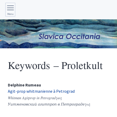
Menu
Keywords – Proletkult
Delphine
Rumeau
Agit-prop whitmanienne à Petrograd
Whitman Agitprop in Petrograd
Уитменовский агитпроп в Петрограде