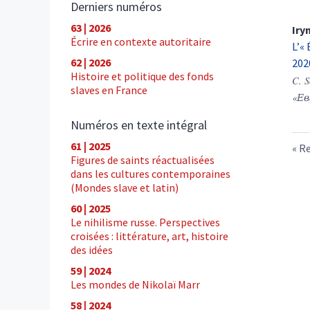
Derniers numéros
63 | 2026
Iry
Écrire en contexte autoritaire
L’«
62 | 2026
202
Histoire et politique des fonds
C. S
slaves en France
«Ев
Numéros en texte intégral
61 | 2025
Re
Figures de saints réactualisées
dans les cultures contemporaines
(Mondes slave et latin)
60 | 2025
Le nihilisme russe. Perspectives
croisées : littérature, art, histoire
des idées
59 | 2024
Les mondes de Nikolaï Marr
58 | 2024