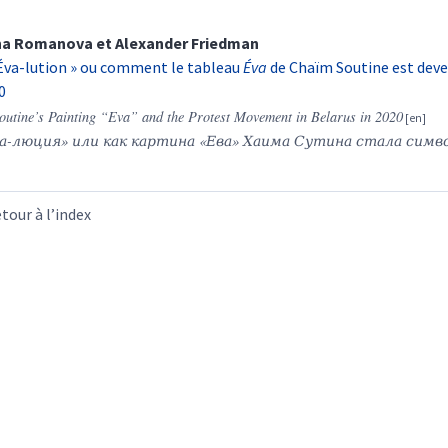
na
Romanova
et
Alexander
Friedman
 Éva-lution » ou comment le tableau
Éva
de Chaïm Soutine est deve
0
outine’s Painting “Eva” and the Protest Movement in Belarus in 2020
а-люция» или как картина «Ева» Хаима Сутина стала симво
tour à l’index