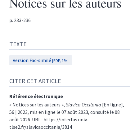
Notices sur les auteurs
p. 233-236
Texte
TEXTE
Citer cet article
Version Fac-similé
[PDF, 19k]
CITER CET ARTICLE
Référence électronique
« Notices sur les auteurs »,
Slavica Occitania
[En ligne],
56 | 2023, mis en ligne le 07 août 2023, consulté le 08
août 2026. URL : https://interfas.univ-
tlse2.fr/slavicaoccitania/3814