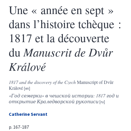
Une « année en sept »
dans l’histoire tchèque :
1817 et la découverte
Manuscrit de Dvůr
du
Králové
1817 and the discovery of the Czech
Manuscript of Dvůr
Králové
«Год семерки» в чешской истории: 1817 год и
открытие Краледворской рукописи
Catherine
Servant
p. 167-187