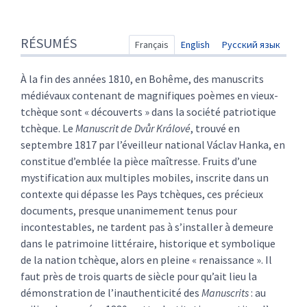
Résumés
RÉSUMÉS
Texte
Français
English
Русский язык
Citer cet article
Auteur
À la fin des années 1810, en Bohême, des manuscrits
médiévaux contenant de magnifiques poèmes en vieux-
tchèque sont « découverts » dans la société patriotique
tchèque. Le
Manuscrit de Dvůr Králové
, trouvé en
septembre 1817 par l’éveilleur national Václav Hanka, en
constitue d’emblée la pièce maîtresse. Fruits d’une
mystification aux multiples mobiles, inscrite dans un
contexte qui dépasse les Pays tchèques, ces précieux
documents, presque unanimement tenus pour
incontestables, ne tardent pas à s’installer à demeure
dans le patrimoine littéraire, historique et symbolique
de la nation tchèque, alors en pleine « renaissance ». Il
faut près de trois quarts de siècle pour qu’ait lieu la
démonstration de l’inauthenticité des
Manuscrits
: au