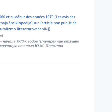
960 et au début des années 1970 (Les avis des
naja ènciklopedija] sur l’article non publié de
turalizm v literaturovedenii»])
– начале 1970-х годов (Внутренние отзывы
икованную статью Ю.М. Лотмана