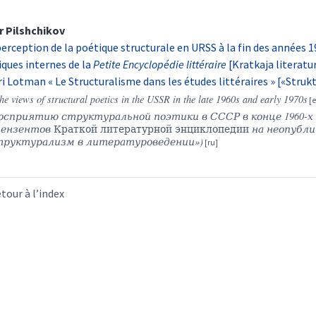
r
Pilshchikov
perception de la poétique structurale en URSS à la fin des années 1
tiques internes de la
Petite Encyclopédie littéraire
[Kratkaja literatur
ri Lotman « Le Structuralisme dans les études littéraires » [«Struk
he views of structural poetics in the USSR in the late 1960s and early 1970s
осприятию структуральной поэтики в СССР в конце 1960-х 
цензентов
Краткой литературной энциклопедии
на неопубл
труктурализм в литературоведении»)
tour à l’index