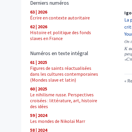
Derniers numéros
63 | 2026
Igo
Écrire en contexte autoritaire
La 
62 | 2026
cri
Histoire et politique des fonds
You
slaves en France
On t
К в
Numéros en texte intégral
ре
«С
61 | 2025
Figures de saints réactualisées
dans les cultures contemporaines
(Mondes slave et latin)
Re
60 | 2025
Le nihilisme russe. Perspectives
croisées : littérature, art, histoire
des idées
59 | 2024
Les mondes de Nikolaï Marr
58 | 2024