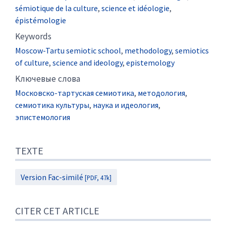
sémiotique de la culture
,
science et idéologie
,
épistémologie
Keywords
Moscow-Tartu semiotic school
,
methodology
,
semiotics
of culture
,
science and ideology
,
epistemology
Kлючевые слова
Московско-тартуская семиотика
,
методология
,
семиотика культуры
,
наука и идеология
,
эпистемология
TEXTE
Version Fac-similé
[PDF, 47k]
CITER CET ARTICLE