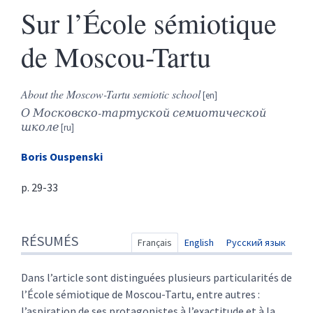
Sur l’École sémiotique
de Moscou-Tartu
About the Moscow-Tartu semiotic school
О Московско-тартуской семиотической
школе
Boris
Ouspenski
p. 29-33
Résumés
RÉSUMÉS
Index
Français
English
Русский язык
Texte
Citer cet article
Dans l’article sont distinguées plusieurs particularités de
Auteur
l’École sémiotique de Moscou-Tartu, entre autres :
l’aspiration de ses protagonistes à l’exactitude et à la