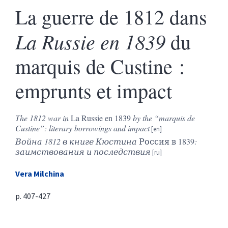
La guerre de 1812 dans
La Russie en 1839
du
marquis de Custine :
emprunts et impact
The 1812 war in
La Russie en 1839
by the “marquis de
Custine”: literary borrowings and impact
Война 1812 в книге Кюстина
Россия в 1839
:
заимствования и последствия
Vera
Milchina
p. 407-427
Résumés