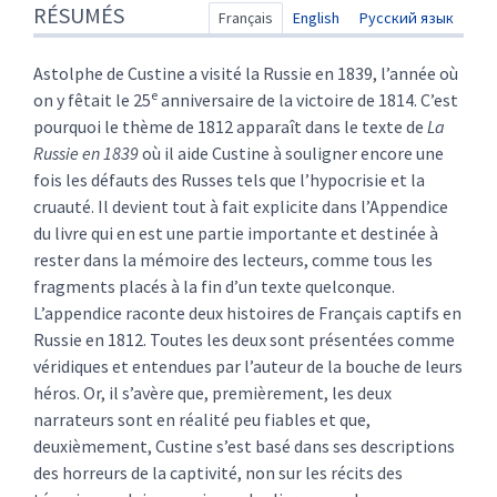
RÉSUMÉS
Texte
Français
English
Русский язык
Citer cet article
Auteur
Astolphe de Custine a visité la Russie en 1839, l’année où
e
on y fêtait le 25
anniversaire de la victoire de 1814. C’est
pourquoi le thème de 1812 apparaît dans le texte de
La
Russie en 1839
où il aide Custine à souligner encore une
fois les défauts des Russes tels que l’hypocrisie et la
cruauté. Il devient tout à fait explicite dans l’Appendice
du livre qui en est une partie importante et destinée à
rester dans la mémoire des lecteurs, comme tous les
fragments placés à la fin d’un texte quelconque.
L’appendice raconte deux histoires de Français captifs en
Russie en 1812. Toutes les deux sont présentées comme
véridiques et entendues par l’auteur de la bouche de leurs
héros. Or, il s’avère que, premièrement, les deux
narrateurs sont en réalité peu fiables et que,
deuxièmement, Custine s’est basé dans ses descriptions
des horreurs de la captivité, non sur les récits des