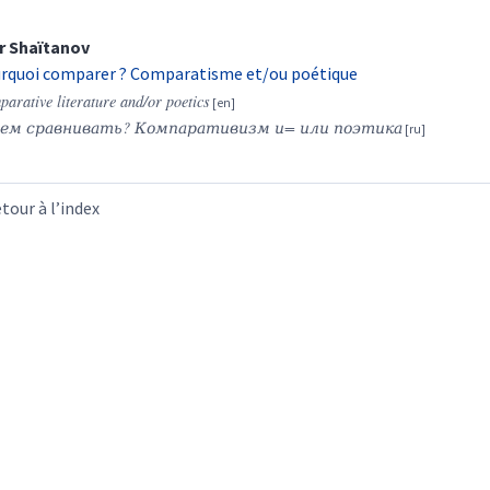
r
Shaïtanov
rquoi comparer ? Comparatisme et/ou poétique
arative literature and/or poetics
ем сравнивать? Компаративизм и= или поэтика
tour à l’index