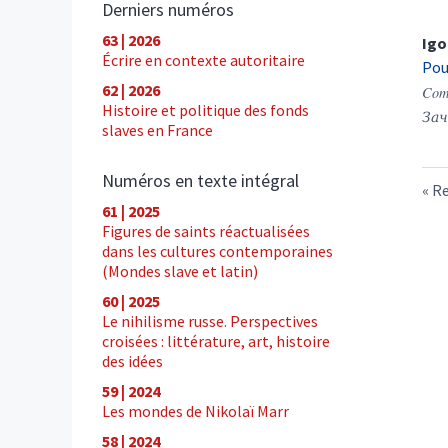
Derniers numéros
63 | 2026
Igo
Écrire en contexte autoritaire
Pou
62 | 2026
Comp
Histoire et politique des fonds
Зач
slaves en France
Numéros en texte intégral
Re
61 | 2025
Figures de saints réactualisées
dans les cultures contemporaines
(Mondes slave et latin)
60 | 2025
Le nihilisme russe. Perspectives
croisées : littérature, art, histoire
des idées
59 | 2024
Les mondes de Nikolaï Marr
58 | 2024