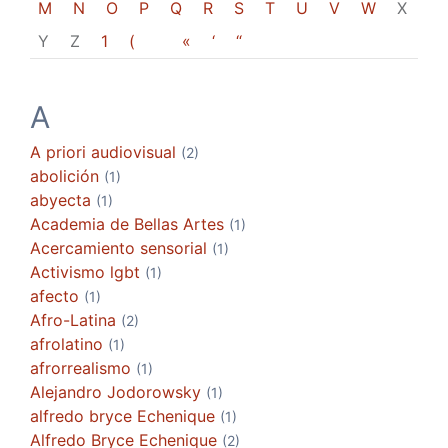
M
N
O
P
Q
R
S
T
U
V
W
X
Y
Z
1
(
«
‘
“
A
A priori audiovisual
(2)
abolición
(1)
abyecta
(1)
Academia de Bellas Artes
(1)
Acercamiento sensorial
(1)
Activismo lgbt
(1)
afecto
(1)
Afro-Latina
(2)
afrolatino
(1)
afrorrealismo
(1)
Alejandro Jodorowsky
(1)
alfredo bryce Echenique
(1)
Alfredo Bryce Echenique
(2)