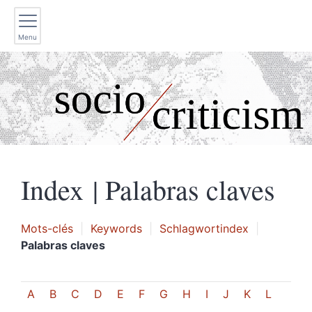
Menu
Index |
Palabras claves
Mots-clés
Keywords
Schlagwortindex
Palabras claves
A
B
C
D
E
F
G
H
I
J
K
L