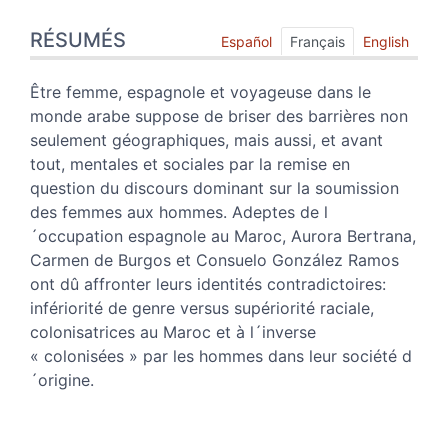
Résumés
RÉSUMÉS
Index
Español
Français
English
Texte
Citer cet article
Être femme, espagnole et voyageuse dans le
Auteur
monde arabe suppose de briser des barrières non
seulement géographiques, mais aussi, et avant
tout, mentales et sociales par la remise en
question du discours dominant sur la soumission
des femmes aux hommes. Adeptes de l
´occupation espagnole au Maroc, Aurora Bertrana,
Carmen de Burgos et Consuelo González Ramos
ont dû affronter leurs identités contradictoires:
infériorité de genre versus supériorité raciale,
colonisatrices au Maroc et à l´inverse
« colonisées » par les hommes dans leur société d
´origine.