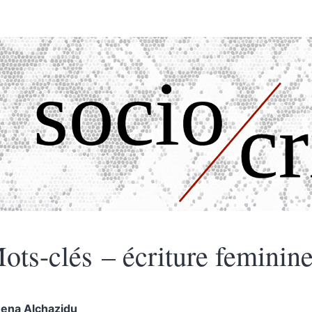
ots-clés – écriture feminin
hena
Alchazidu