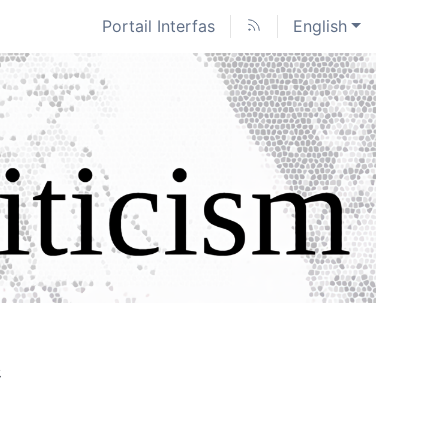
Portail Interfas
English
e