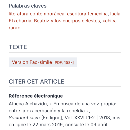
Palabras claves
literatura contemporánea
,
escritura femenina
,
lucía
Etxebarria
,
Beatriz y los cuerpos celestes
,
«chica
rara»
TEXTE
Version Fac-similé
[PDF, 158k]
CITER CET ARTICLE
Référence électronique
Athena
Alchazidu
, «
En busca de una voz propia:
entre la exacerbación y la rebeldía
»,
Sociocriticism
[En ligne], Vol. XXVIII 1-2 | 2013, mis
en ligne le 22 mars 2019, consulté le 09 août