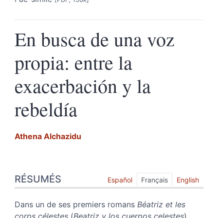
En busca de una voz
propia: entre la
exacerbación y la
rebeldía
Athena
Alchazidu
Résumés
RÉSUMÉS
Index
Español
Français
English
Texte
Citer cet article
Dans un de ses premiers romans
Béatriz et les
Auteur
corps célestes
(
Beatriz y los cuerpos celestes
),