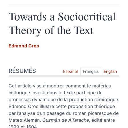
Towards a Sociocritical
Theory of the Text
Edmond
Cros
Résumés
RÉSUMÉS
Index
Español
Français
English
Texte
Citer cet article
Cet article vise à montrer comment le matériau
Auteur
historique investi dans le texte participe du
processus dynamique de la production sémiotique.
Edmond Cros illustre cette proposition théorique
par l’analyse d’un passage du roman picaresque de
Mateo Alemán,
Guzmán de Alfarache
, édité entre
1599 et 1604.