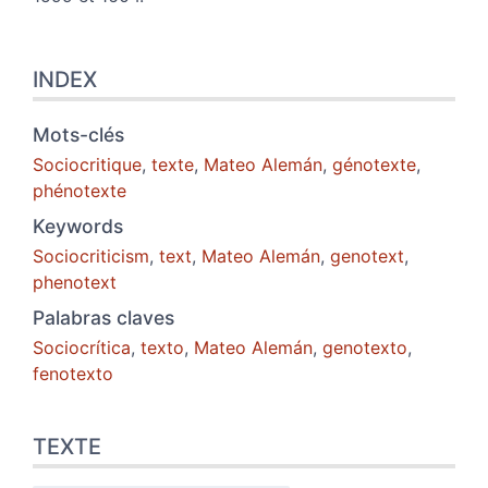
INDEX
Mots-clés
Sociocritique
,
texte
,
Mateo Alemán
,
génotexte
,
phénotexte
Keywords
Sociocriticism
,
text
,
Mateo Alemán
,
genotext
,
phenotext
Palabras claves
Sociocrítica
,
texto
,
Mateo Alemán
,
genotexto
,
fenotexto
TEXTE