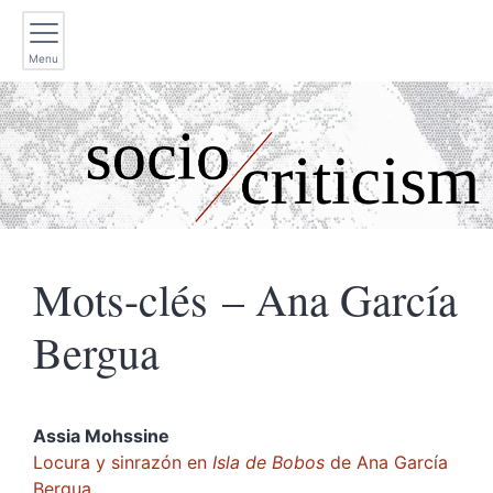
Menu
Mots-clés – Ana García
Bergua
Assia
Mohssine
Locura y sinrazón en
Isla de Bobos
de Ana García
Bergua