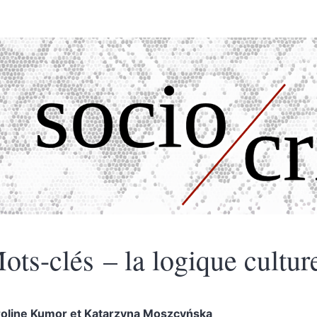
ots-clés – la logique cultur
oline
Kumor
et
Katarzyna
Moszcyńska