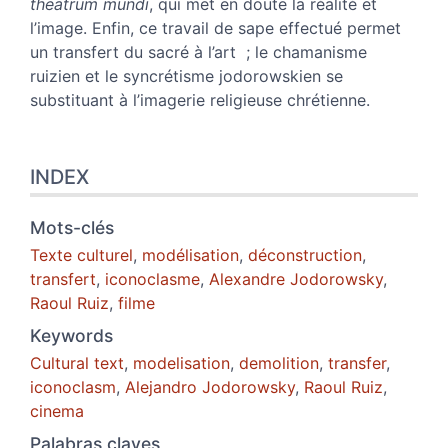
theatrum mundi
, qui met en doute la réalité et
l’image. Enfin, ce travail de sape effectué permet
un transfert du sacré à l’art ; le chamanisme
ruizien et le syncrétisme jodorowskien se
substituant à l’imagerie religieuse chrétienne.
INDEX
Mots-clés
Texte culturel
,
modélisation
,
déconstruction
,
transfert
,
iconoclasme
,
Alexandre Jodorowsky
,
Raoul Ruiz
,
filme
Keywords
Cultural text
,
modelisation
,
demolition
,
transfer
,
iconoclasm
,
Alejandro Jodorowsky
,
Raoul Ruiz
,
cinema
Palabras claves