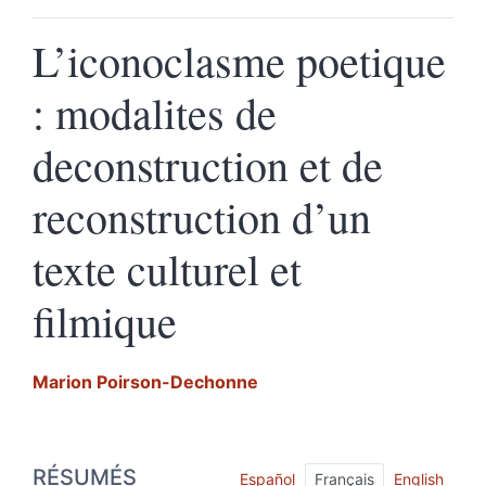
L’iconoclasme poetique
: modalites de
deconstruction et de
reconstruction d’un
texte culturel et
filmique
Marion
Poirson-Dechonne
Résumés
RÉSUMÉS
Index
Español
Français
English