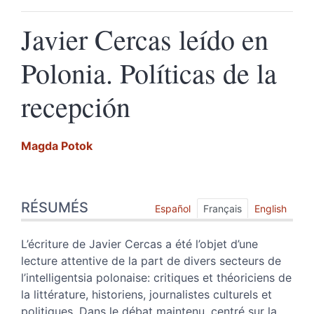
Javier Cercas leído en
Polonia. Políticas de la
recepción
Magda
Potok
Résumés
RÉSUMÉS
Index
Español
Français
English
Texte
Citer cet article
L’écriture de Javier Cercas a été l’objet d’une
Auteur
lecture attentive de la part de divers secteurs de
l’intelligentsia polonaise: critiques et théoriciens de
la littérature, historiens, journalistes culturels et
politiques. Dans le débat maintenu, centré sur la