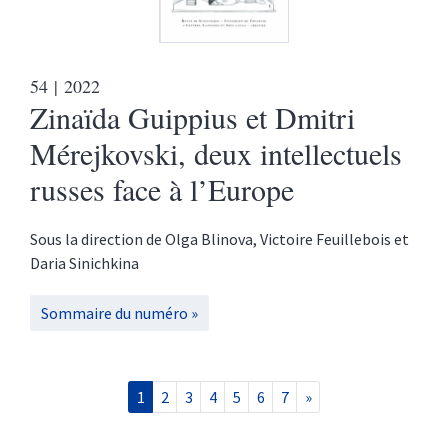
54
| 2022
Zinaïda Guippius et Dmitri
Mérejkovski, deux intellectuels
russes face à l’Europe
Sous la direction de
Olga
Blinova
,
Victoire
Feuillebois
et
Daria
Sinichkina
Sommaire du numéro
1
2
3
4
5
6
7
»