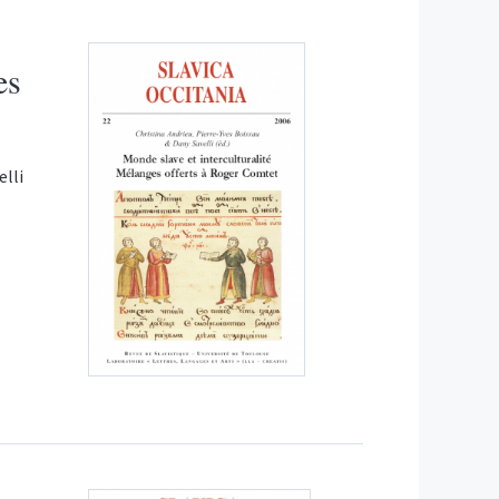
es
elli