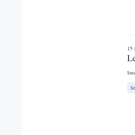
15
Le
Sou
S