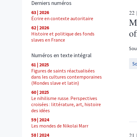
Derniers numéros
22
63 | 2026
Écrire en contexte autoritaire
Mo
62 | 2026
of
Histoire et politique des fonds
slaves en France
Sou
Numéros en texte intégral
S
61 | 2025
Figures de saints réactualisées
dans les cultures contemporaines
(Mondes slave et latin)
60 | 2025
Le nihilisme russe. Perspectives
croisées : littérature, art, histoire
des idées
59 | 2024
Les mondes de Nikolaï Marr
21
58 | 2024