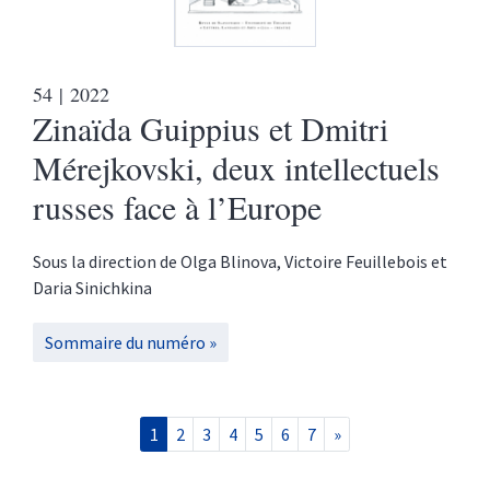
54
| 2022
Zinaïda Guippius et Dmitri
Mérejkovski, deux intellectuels
russes face à l’Europe
Sous la direction de
Olga
Blinova
,
Victoire
Feuillebois
et
Daria
Sinichkina
Sommaire du numéro
1
2
3
4
5
6
7
»