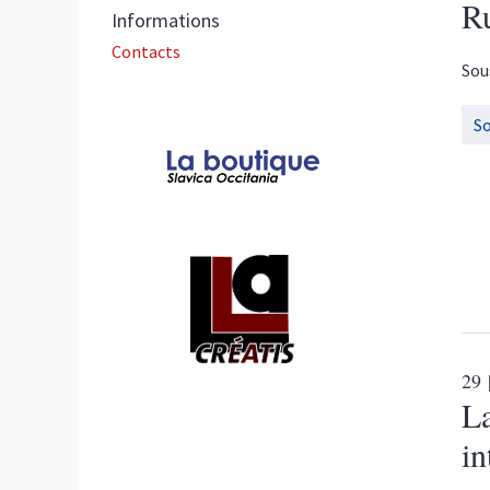
R
Informations
Contacts
Sou
S
Affiliations/partenaires
29
La
in