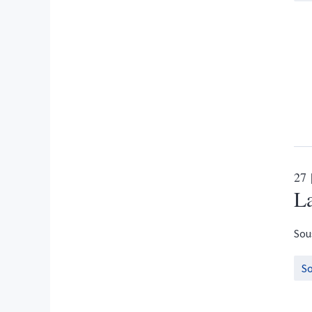
27
L
Sou
S