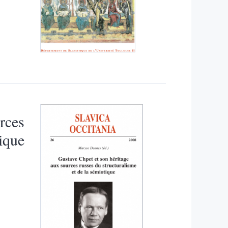
rces
tique