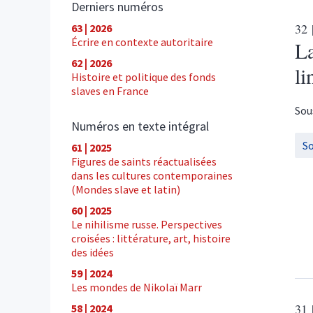
Derniers numéros
32
63 | 2026
Écrire en contexte autoritaire
La
62 | 2026
li
Histoire et politique des fonds
slaves en France
Sou
Numéros en texte intégral
S
61 | 2025
Figures de saints réactualisées
dans les cultures contemporaines
(Mondes slave et latin)
60 | 2025
Le nihilisme russe. Perspectives
croisées : littérature, art, histoire
des idées
59 | 2024
Les mondes de Nikolaï Marr
31
58 | 2024