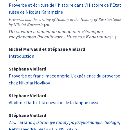
Proverbe et écriture de l’histoire dans l’Histoire de l’État
russe de Nicolas Karamzine
Proverbs and the writing of History in the History of Russian State
by Nikolaj Karamzin
Пословица и описание истории в «Истории
государства Российского» Николая Карамзина
Michel
Mervaud
et
Stéphane
Viellard
Introduction
Stéphane
Viellard
Proverbe et franc-maçonnerie. L'expérience du proverbe
chez Nikolaï Novikov
Stéphane
Viellard
Vladimir Dalh et la question de la langue russe
Stéphane
Viellard
Z.K. Tarlanov,
Izbrannye raboty po jazykoznaniju i filologii
,
Petrozavodsk, PetrGU, 2005, 783 p.