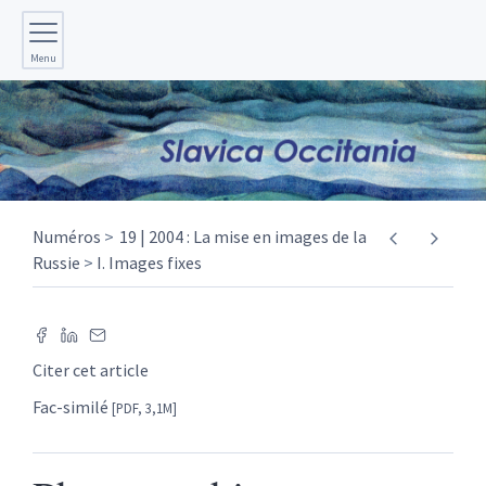
Menu
Numéros
19 | 2004 : La mise en images de la
Russie
I. Images fixes
Citer cet article
Fac-similé
[PDF, 3,1M]