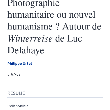
Photographie
humanitaire ou nouvel
humanisme ? Autour de
Winterreise
de Luc
Delahaye
Philippe
Ortel
p. 67-63
Résumé
RÉSUMÉ
Texte
Citer cet article
Auteur
Indisponible