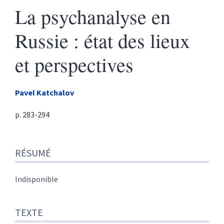
La psychanalyse en
Russie : état des lieux
et perspectives
Pavel
Katchalov
p. 283-294
Résumé
RÉSUMÉ
Texte
Citer cet article
Auteur
Indisponible
TEXTE