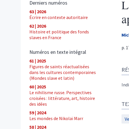
L
Derniers numéros
63 | 2026
a
Écrire en contexte autoritaire
62 | 2026
Histoire et politique des fonds
Mic
slaves en France
p. 
Numéros en texte intégral
61 | 2025
Ré
Figures de saints réactualisées
RÉ
Tex
dans les cultures contemporaines
Cite
(Mondes slave et latin)
Aut
Ind
60 | 2025
Le nihilisme russe. Perspectives
croisées : littérature, art, histoire
TE
des idées
59 | 2024
Les mondes de Nikolaï Marr
Ve
58 | 2024