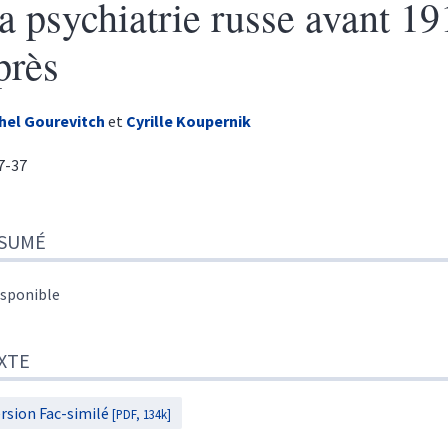
a psychiatrie russe avant 19
près
hel
Gourevitch
et
Cyrille
Koupernik
17-37
sumé
SUMÉ
te
r cet article
eurs
isponible
XTE
rsion Fac-similé
[PDF, 134k]