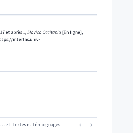
917 et après »,
Slavica Occitania
[En ligne],
ttps://interfas.univ-
…
I. Textes et Témoignages