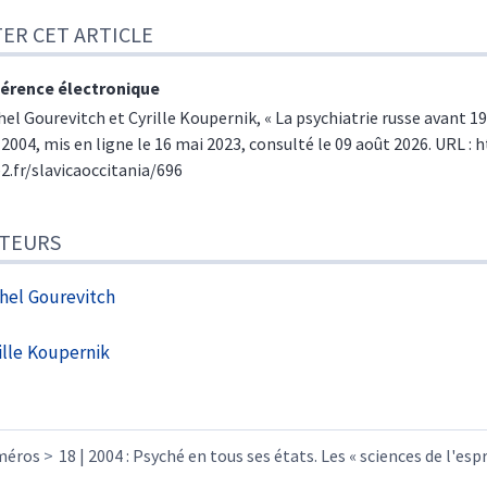
TER CET ARTICLE
érence électronique
hel
Gourevitch
et
Cyrille
Koupernik
, « La psychiatrie russe avant 1
 2004, mis en ligne le 16 mai 2023, consulté le 09 août 2026. URL : h
e2.fr/slavicaoccitania/696
TEURS
hel
Gourevitch
ille
Koupernik
méros
18 | 2004 : Psyché en tous ses états. Les « sciences de l'espr