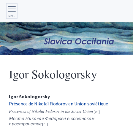
Menu
Igor
Sokologorsky
Igor
Sokologorsky
Présence de Nikolaï Fiodorov en Union soviétique
Presences of Nikolai Fedorov in the Soviet Union
Место Николая Фёдорова в советском
пространстве