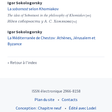
Igor
Sokologorsky
La
sobornost
selon Khomiakov
The idea of
Sobornost
in the philosophy of Khomiakov
Идея соборности у А. С. Хомякова
Igor
Sokologorsky
La Méditerranée de Chestov : Athènes, Jérusalem et
Byzance
Retour à l’index
ISSN électronique 2966-8158
Plan du site
Contacts
Conception : Chapitre neuf
Édité avec Lodel