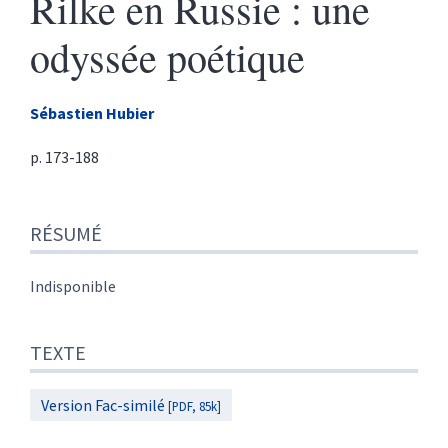
Rilke en Russie : une
odyssée poétique
Sébastien
Hubier
p. 173-188
Résumé
RÉSUMÉ
Texte
Citer cet article
Auteur
Indisponible
TEXTE
Version Fac-similé
[PDF, 85k]