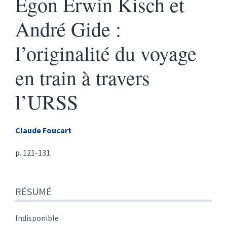
Egon Erwin Kisch et
André Gide :
l’originalité du voyage
en train à travers
l’URSS
Claude
Foucart
p. 121-131
Résumé
RÉSUMÉ
Texte
Citer cet article
Auteur
Indisponible