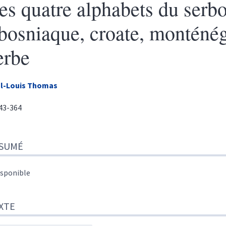
es quatre alphabets du serbo
 bosniaque, croate, monténég
erbe
l-Louis
Thomas
343-364
sumé
SUMÉ
te
r cet article
eur
isponible
XTE