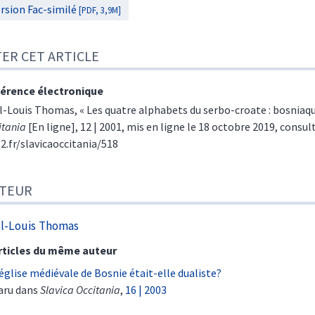
rsion Fac-similé
[PDF, 3,9M]
TER CET ARTICLE
érence électronique
l-Louis
Thomas
, «
Les quatre alphabets du serbo-croate : bosniaq
itania
[En ligne], 12 | 2001, mis en ligne le 18 octobre 2019, consult
e2.fr/slavicaoccitania/518
TEUR
l-Louis
Thomas
rticles du même auteur
’église médiévale de Bosnie était-elle dualiste?
aru dans
Slavica Occitania
,
16 | 2003