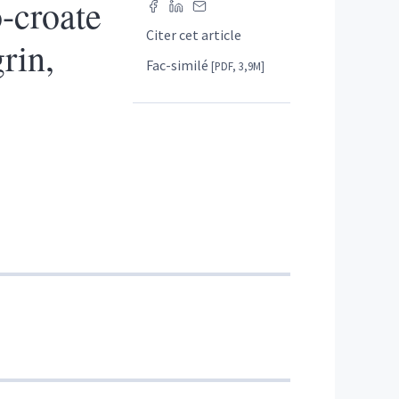
-croate
Citer cet article
rin,
Fac-similé
[PDF, 3,9M]