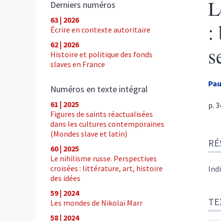
L
Derniers numéros
63 | 2026
:
Écrire en contexte autoritaire
62 | 2026
s
Histoire et politique des fonds
slaves en France
Pau
Numéros en texte intégral
61 | 2025
p. 
Figures de saints réactualisées
dans les cultures contemporaines
Ré
(Mondes slave et latin)
RÉ
Tex
60 | 2025
Cite
Le nihilisme russe. Perspectives
Aut
croisées : littérature, art, histoire
Ind
des idées
59 | 2024
TE
Les mondes de Nikolaï Marr
58 | 2024