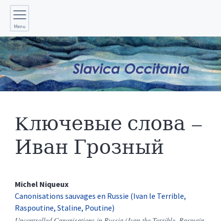
Menu
Kлючевые слова –
Иван Грозный
Michel
Niqueux
Canonisations sauvages en Russie (Ivan le Terrible,
Raspoutine, Staline, Poutine)
Uncontrolled Canonisations in Russia (Ivan the Terrible, Rasputin,