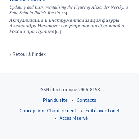
Updating and Instrumentalising the Figure of Alexander Nevsky, a
State Saint in Putin’s Russia
Актуализация и инструментализация фигуры
Александра Невского: государственный святой в
России при Путине
Retour à l’index
ISSN électronique 2966-8158
Plan du site
Contacts
Conception : Chapitre neuf
Édité avec Lodel
Accès réservé