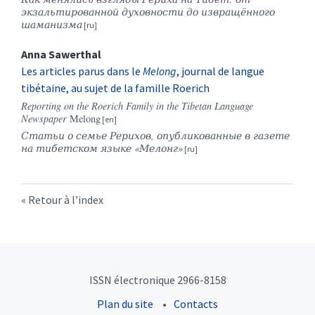
экзальтированной
духовности
до
извращённого
шаманизма
Anna
Sawerthal
Les articles parus dans le
Melong
, journal de langue
tibétaine, au sujet de la famille Roerich
Reporting on the Roerich Family in the Tibetan Language
Newspaper
Melong
Статьи о семье Рерихов, опубликованные в газете
на тибетском языке «Мелонг»
Retour à l’index
ISSN électronique 2966-8158
Plan du site
Contacts