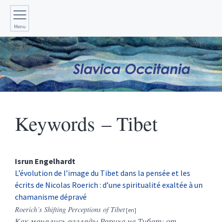
Menu
Keywords – Tibet
Isrun
Engelhardt
L’évolution de l’image du Tibet dans la pensée et les
écrits de Nicolas Roerich : d’une spiritualité exaltée à un
chamanisme dépravé
Roerich’s Shifting Perceptions of Tibet
Как
менялись
взгляды
Рериха
на
Тибет
:
от