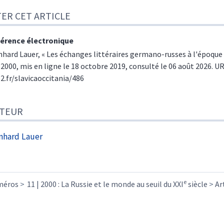
TER CET ARTICLE
érence électronique
nhard
Lauer
, «
Les échanges littéraires germano-russes à l'époque
| 2000, mis en ligne le 18 octobre 2019, consulté le 06 août 2026. UR
e2.fr/slavicaoccitania/486
TEUR
nhard
Lauer
e
méros
11 | 2000 : La Russie et le monde au seuil du XXI
siècle
Ar