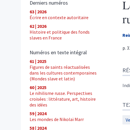
L
Derniers numéros
63 | 2026
r
Écrire en contexte autoritaire
62 | 2026
Histoire et politique des fonds
Rei
slaves en France
p. 
Numéros en texte intégral
61 | 2025
Ré
Figures de saints réactualisées
RÉ
Tex
dans les cultures contemporaines
Cite
(Mondes slave et latin)
Aut
Ind
60 | 2025
Le nihilisme russe. Perspectives
croisées : littérature, art, histoire
TE
des idées
59 | 2024
Les mondes de Nikolaï Marr
Ve
58 | 2024