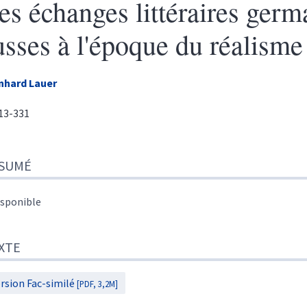
es échanges littéraires germ
usses à l'époque du réalisme
nhard
Lauer
313-331
sumé
SUMÉ
te
r cet article
eur
isponible
XTE
rsion Fac-similé
[PDF, 3,2M]