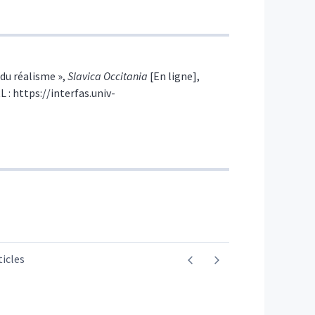
 du réalisme
»,
Slavica Occitania
[En ligne],
L : https://interfas.univ-
ticles