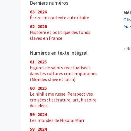
Derniers numéros
63 | 2026
Mél
Écrire en contexte autoritaire
Oli
62 | 2026
ide
Histoire et politique des fonds
slaves en France
Re
Numéros en texte intégral
61 | 2025
Figures de saints réactualisées
dans les cultures contemporaines
(Mondes slave et latin)
60 | 2025
Le nihilisme russe. Perspectives
croisées : littérature, art, histoire
des idées
59 | 2024
Les mondes de Nikolaï Marr
58 | 2024