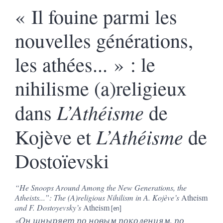
« Il fouine parmi les
nouvelles générations,
les athées... » : le
nihilisme (a)religieux
L’Athéisme
dans
de
L’Athéisme
Kojève et
de
Dostoïevski
“He Snoops Around Among the New Generations, the
Atheists...”: The (A)religious Nihilism in A. Kojève’s
Atheism
and F. Dostoyevsky’s
Atheism
«Он шныряет по новым поколениям, по