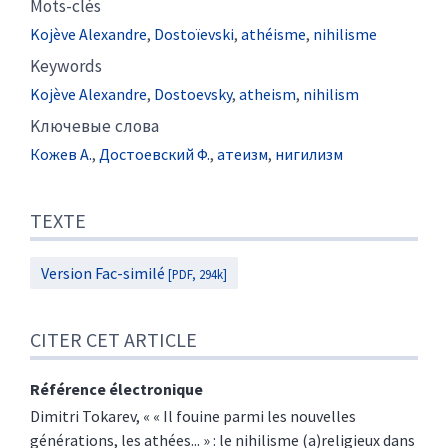
Mots-clés
Kojève Alexandre
,
Dostoïevski
,
athéisme
,
nihilisme
Keywords
Kojève Alexandre
,
Dostoevsky
,
atheism
,
nihilism
Kлючевые слова
Кожев А.
,
Достоевский Ф.
,
атеизм
,
нигилизм
TEXTE
Version Fac-similé
[PDF, 294k]
CITER CET ARTICLE
Référence électronique
Dimitri
Tokarev
, « « Il fouine parmi les nouvelles
générations, les athées... » : le nihilisme (a)religieux dans