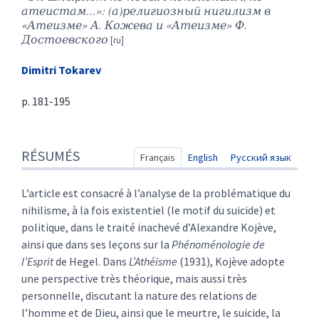
атеистам…»: (а)религиозный нигилизм в
«Атеизме» А. Кожева и «Атеизме» Ф.
Достоевского
Dimitri
Tokarev
p. 181-195
Résumés
RÉSUMÉS
Index
Français
English
Русский язык
Texte
Citer cet article
L’article est consacré à l’analyse de la problématique du
Auteur
nihilisme, à la fois existentiel (le motif du suicide) et
politique, dans le traité inachevé d’Alexandre Kojève,
ainsi que dans ses leçons sur la
Phénoménologie de
l’Esprit
de Hegel. Dans
L’Athéisme
(1931), Kojève adopte
une perspective très théorique, mais aussi très
personnelle, discutant la nature des relations de
l’homme et de Dieu, ainsi que le meurtre, le suicide, la