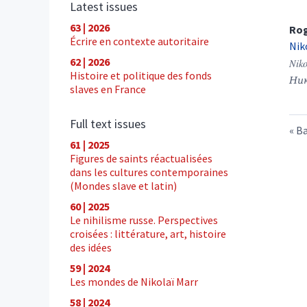
Latest issues
63 | 2026
Ro
Écrire en contexte autoritaire
Nik
62 | 2026
Niko
Histoire et politique des fonds
Ник
slaves en France
Full text issues
Ba
61 | 2025
Figures de saints réactualisées
dans les cultures contemporaines
(Mondes slave et latin)
60 | 2025
Le nihilisme russe. Perspectives
croisées : littérature, art, histoire
des idées
59 | 2024
Les mondes de Nikolaï Marr
58 | 2024