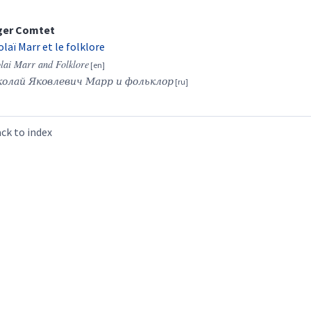
ger
Comtet
olaï Marr et le folklore
lai Marr and Folklore
олай Яковлевич Марр
и фольклор
ck to index