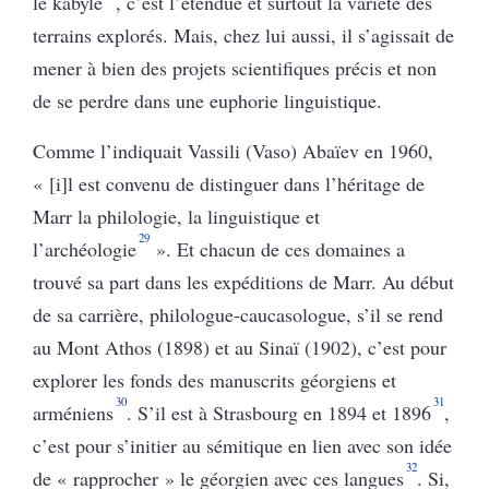
le kabyle
, c’est l’étendue et surtout la variété des
terrains explorés. Mais, chez lui aussi, il s’agissait de
mener à bien des projets scientifiques précis et non
de se perdre dans une euphorie linguistique.
Comme l’indiquait Vassili (Vaso) Abaïev en 1960,
« [i]l est convenu de distinguer dans l’héritage de
Marr la philologie, la linguistique et
29
l’archéologie
». Et chacun de ces domaines a
trouvé sa part dans les expéditions de Marr. Au début
de sa carrière, philologue-caucasologue, s’il se rend
au Mont Athos (1898) et au Sinaï (1902), c’est pour
explorer les fonds des manuscrits géorgiens et
30
31
arméniens
. S’il est à Strasbourg en 1894 et 1896
,
c’est pour s’initier au sémitique en lien avec son idée
32
de « rapprocher » le géorgien avec ces langues
. Si,