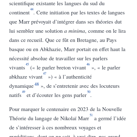
scientifique existante les langues du sud du
44
continent
. Cette initiation par les textes de langues
que Marr prévoyait d’intégrer dans ses théories dut
lui sembler une solution
a minima
, comme on le lira
dans ce recueil. Que ce fût en Bretagne, au Pays
basque ou en Abkhazie, Marr portait en effet haut la
nécessité absolue de travailler sur les parlers
45
46
vivants
(« le parler breton vivant
», « le parler
47
abkhaze vivant
») «
à l’authenticité
48
dynamique
»
, de s’entretenir avec des locuteurs
49
50
natifs
et d’écouter les gens parler
.
Pour marquer le centenaire en 2023 de la Nouvelle
51
Théorie du langage de Nikolaï Marr
a germé l’idée
de s’intéresser à ces nombreux voyages et
expéditions, dont on ne sait, à vrai dire, pas grand-