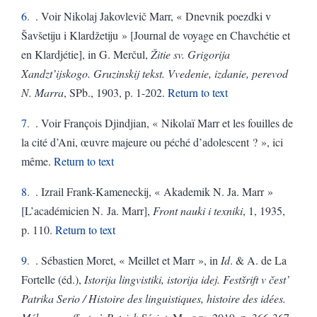
6
. Voir Nikolaj Jakovlevič Marr, « Dnevnik poezdki v
Šavšetiju i Klardžetiju » [Journal de voyage en Chavchétie et
en Klardjétie], in G. Merčul,
Žitie sv. Grigorija
Xandzt’ijskogo. Gruzinskij tekst. Vvedenie, izdanie, perevod
N. Marra
, SPb., 1903, p. 1-202.
Return to text
7
. Voir François Djindjian, « Nikolaï Marr et les fouilles de
la cité d’Ani, œuvre majeure ou péché d’adolescent ? », ici
même.
Return to text
8
. Izrail Frank-Kameneckij, « Akademik N. Ja. Marr »
[L’académicien N. Ja. Marr],
Front nauki i texniki
, 1, 1935,
p. 110.
Return to text
9
. Sébastien Moret, « Meillet et Marr », in
Id
. & A. de La
Fortelle (éd.),
Istorija lingvistiki, istorija idej. Festšrift v čest’
Patrika Serio / Histoire des linguistiques, histoire des idées.