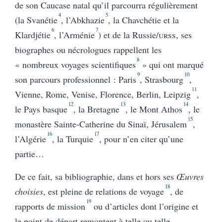
de son Caucase natal qu’il parcourra régulièrement
4
5
(la Svanétie
, l’Abkhazie
, la Chavchétie et la
6
7
Klardjétie
, l’Arménie
) et de la Russie/
urs
s
, ses
biographes ou nécrologues rappellent les
8
« nombreux voyages scientifiques
» qui ont marqué
9
10
son parcours professionnel : Paris
, Strasbourg
,
11
Vienne, Rome, Venise, Florence
,
Berlin, Leipzig
,
12
13
14
le Pays basque
, la Bretagne
, le Mont Athos
, le
15
monastère Sainte-Catherine du Sinaï, Jérusalem
,
16
17
l’Algérie
, la Turquie
, pour n’en citer qu’une
partie…
De ce fait, sa bibliographie, dans et hors ses
Œuvres
18
choisies
, est pleine de relations de voyage
, de
19
rapports de mission
ou d’articles dont l’origine et
le point de départ remontent à telle ou telle