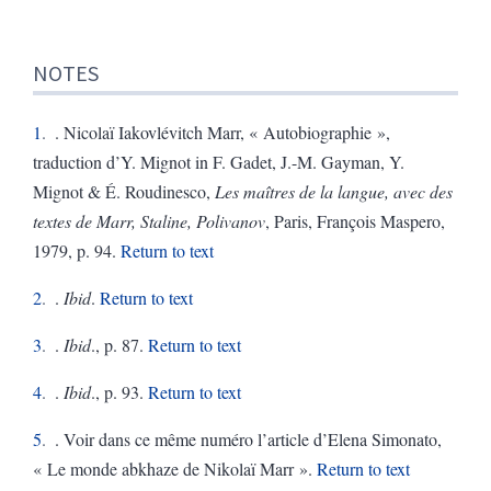
NOTES
1
. Nicolaï Iakovlévitch Marr, « Autobiographie »,
traduction d’Y. Mignot in F. Gadet, J.-M. Gayman, Y.
Mignot & É. Roudinesco,
Les maîtres de la langue, avec des
textes de Marr, Staline, Polivanov
, Paris, François Maspero,
1979, p. 94.
Return to text
2
.
Ibid
.
Return to text
3
.
Ibid
., p. 87.
Return to text
4
.
Ibid
., p. 93.
Return to text
5
. Voir dans ce même numéro l’article d’Elena Simonato,
« Le monde abkhaze de Nikolaï Marr ».
Return to text