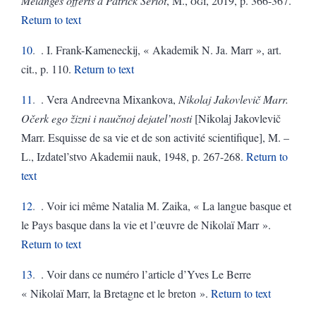
Mélanges offerts à Patrick Sériot
, M.,
ogi
, 2019, p. 366-367.
Return to text
10
. I. Frank-Kameneckij, « Akademik N. Ja. Marr », art.
cit., p. 110.
Return to text
11
. Vera Andreevna Mixankova,
Nikolaj Jakovlevič Marr.
Očerk ego žizni i naučnoj dejatel’nosti
[Nikolaj Jakovlevič
Marr. Esquisse de sa vie et de son activité scientifique], M. –
L., Izdatel’stvo Akademii nauk, 1948, p. 267-268.
Return to
text
12
. Voir ici même Natalia M. Zaika, « La langue basque et
le Pays basque dans la vie et l’œuvre de Nikolaï Marr ».
Return to text
13
. Voir dans ce numéro l’article d’Yves Le Berre
« Nikolaï Marr, la Bretagne et le breton ».
Return to text