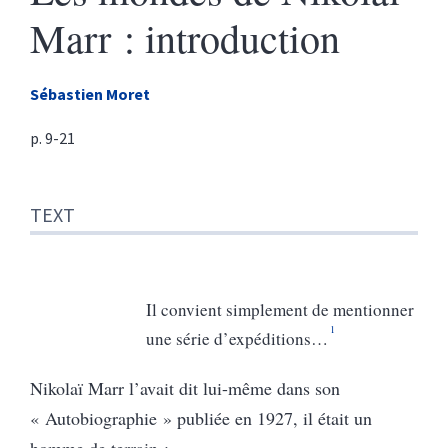
Marr :
introduction
Sébastien
Moret
p. 9-21
Text
TEXT
Notes
Illustrations
References
Author
Il convient simplement de mentionner
1
une série d’expéditions…
Nikolaï Marr l’avait dit lui-même dans son
« Autobiographie » publiée en 1927, il était un
homme de terrain :