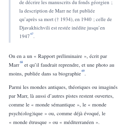
de décrire les manuscrits du fonds géorgien ;
la description de Marr ne fut publiée
qu’après sa mort († 1934), en 1940 ; celle de
Djavakhichvili est restée inédite jusqu’en
67
1947
.
On en a un « Rapport préliminaire », écrit par
68
Marr
et qu’il faudrait reprendre, et une photo au
69
moins, publiée dans sa biographie
.
Parmi les mondes antiques, théoriques ou imaginés
par Marr, là aussi d’autres pistes restent ouvertes,
comme le « monde sémantique », le « monde
psych(olog)ique » ou, comme déjà évoqué, le
« monde étrusque » ou « méditerranéen ».