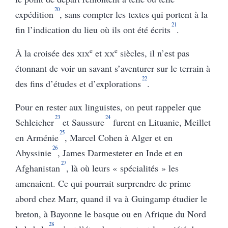
20
expédition
,
sans compter les textes qui portent à la
21
fin l’indication du lieu où ils ont été écrits
.
e
e
À la croisée des
xix
et
xx
siècles, il n’est pas
étonnant de voir un savant s’aventurer sur le terrain à
22
des fins d’études et d’explorations
.
Pour en rester aux linguistes, on peut rappeler que
23
24
Schleicher
et Saussure
furent en Lituanie, Meillet
25
en Arménie
, Marcel Cohen à Alger et en
26
Abyssinie
, James Darmesteter en Inde et en
27
Afghanistan
, là où leurs « spécialités » les
amenaient. Ce qui pourrait surprendre de prime
abord chez Marr, quand il va à Guingamp étudier le
breton, à Bayonne le basque ou en Afrique du Nord
28