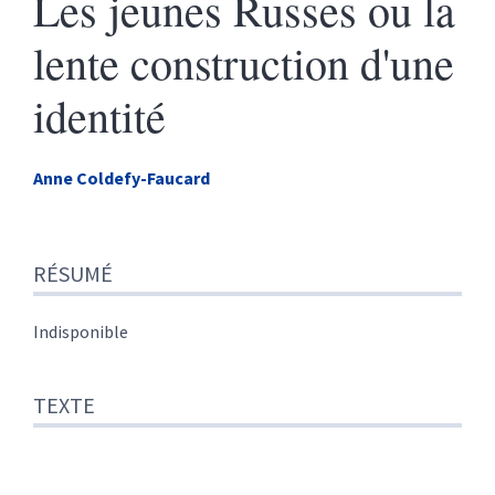
Les jeunes Russes ou la
lente construction d'une
identité
Anne
Coldefy-Faucard
Résumé
RÉSUMÉ
Texte
Citer cet article
Auteur
Indisponible
TEXTE