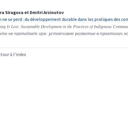
ura
Siragusa
et
Dmitri
Arzioutov
n ne se perd : du développement durable dans les pratiques des 
ing Is Lost: Sustainable Development in the Practices of Indigenous Communi
то не пропадает зря: устойчивое развитие в практиках к
tour à l’index